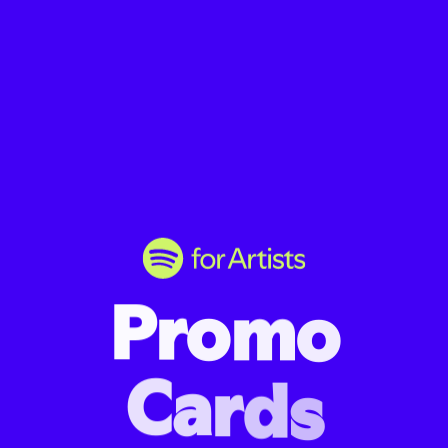
P
r
o
m
o
C
a
r
d
s